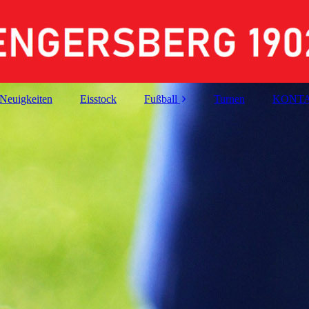
Neuigkeiten
Eisstock
Fußball
Turnen
KONT
Jugend
Senioren
AH
Termine und
Platzbelegung