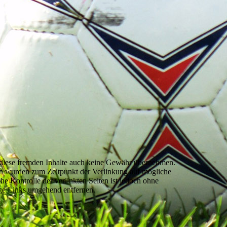
ür diese fremden Inhalte auch keine Gewähr übernehmen.
eiten wurden zum Zeitpunkt der Verlinkung auf mögliche
e Kontrolle der verlinkten Seiten ist jedoch ohne
ige Links umgehend entfernen.