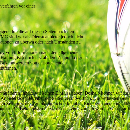
sverfahren vor einer
gene Inhalte auf diesen Seiten nach den
MG sind wir als Diensteanbieter jedoch nicht
ormationen zu überwa oder nach Umständen zu
ung von Informationen nach den allgemeinen
Haftung ist jedoch erst ab dem Zeitpunkt der
i Bekanntwerden von entsprechenden
ntfernen.
r, auf deren Inhalte wir keinen Einfluss haben. Deshalb können wir f
lige Anbieter oder Betreiber der Seiten verantwortlich. Die verlinkten S
m Zeitpunkt der Verlinkung nicht erkennbar. Eine permanente inhaltlich
umutbar. Bei Bekanntwerden von Rechtsverletzungen werden wir derart