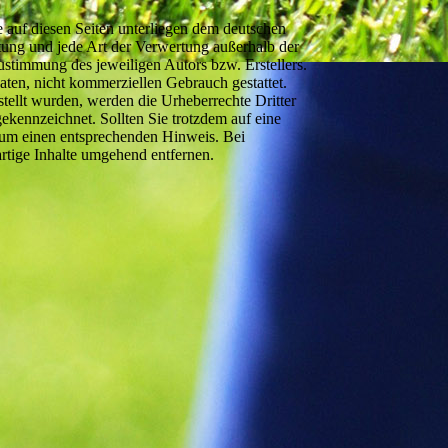
ke auf diesen Seiten unterliegen dem deutschen
itung und jede Art der Verwertung außerhalb der
ustimmung des jeweiligen Autors bzw. Erstellers.
aten, nicht kommerziellen Gebrauch gestattet.
rstellt wurden, werden die Urheberrechte Dritter
gekennzeichnet. Sollten Sie trotzdem auf eine
 um einen entsprechenden Hinweis. Bei
rtige Inhalte umgehend entfernen.