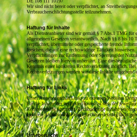
DE 108 111 10197
Wir sind nicht bereit oder verpflichtet, an Streitbeilegung
Verbraucherschlichtungsstelle teilzunehmen.
Haftung für Inhalte
Als Diensteanbieter sind wir gemäß § 7 Abs.1 TMG für ei
allgemeinen Gesetzen verantwortlich. Nach §§ 8 bis 10 T
verpflichtet, übermittelte oder gespeicherte fremde Inf
forschen, die auf eine rechtswidrige Tätigkeit hinweisen.
Verpflichtungen zur Entfernung oder Sperrung der Nutz
Gesetzen bleiben hiervon unberührt. Eine diesbezügliche 
Kenntnis einer konkreten Rechtsverletzung möglich. Be
Rechtsverletzungen werden wir diese Inhalte umgehend e
Haftung für Links
Unser Angebot enthält Links zu externen Websites Dritte
Für die Inhalte der verlinkten Seiten ist stets der jewei
Rechtsverstöße überprüft. Rechtswidrige Inhalte waren zu
konkrete Anhaltspunkte einer Rechtsverletzung nicht z
Urheberrecht